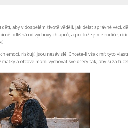
ětí, aby v dospělém životě věděli, jak dělat správné věci, děl
 mírně odlišná od výchovy chlapců, a protože jsme rodiče, cí
í.
h emocí, riskují, jsou nezávislé. Chcete-li však mít tyto vlastn
matky a otcové mohli vychovat své dcery tak, aby si za tucet l