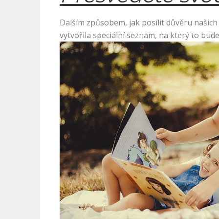
Dalším způsobem, jak posílit důvěru našich d
vytvořila speciální seznam, na který to bude