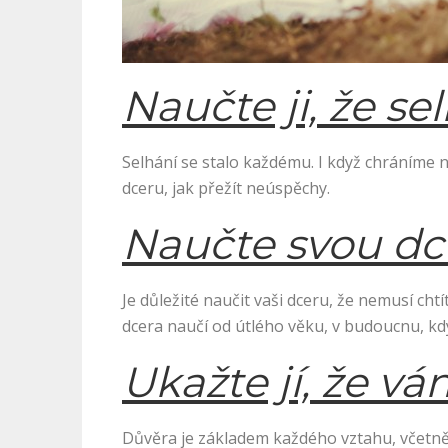
Naučte ji, že s
Selhání se stalo každému. I když chráníme na
dceru, jak přežít neúspěchy.
Naučte svou dce
Je důležité naučit vaši dceru, že nemusí cht
dcera naučí od útlého věku, v budoucnu, kdy
Ukažte jí, že v
Důvěra je základem každého vztahu, včetně 