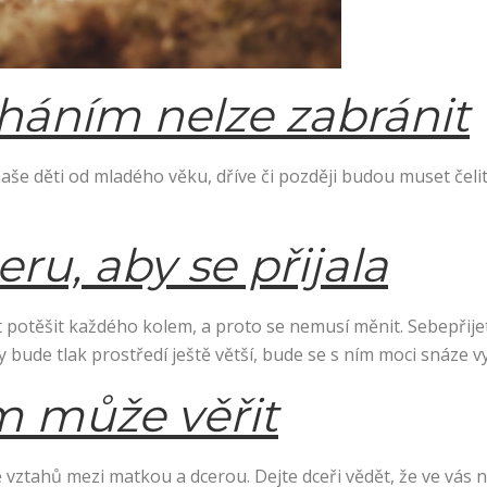
elháním nelze zabránit
še děti od mladého věku, dříve či později budou muset čelit s
ru, aby se přijala
ít potěšit každého kolem, a proto se nemusí měnit. Sebepřije
 bude tlak prostředí ještě větší, bude se s ním moci snáze v
ám může věřit
vztahů mezi matkou a dcerou. Dejte dceři vědět, že ve vás 