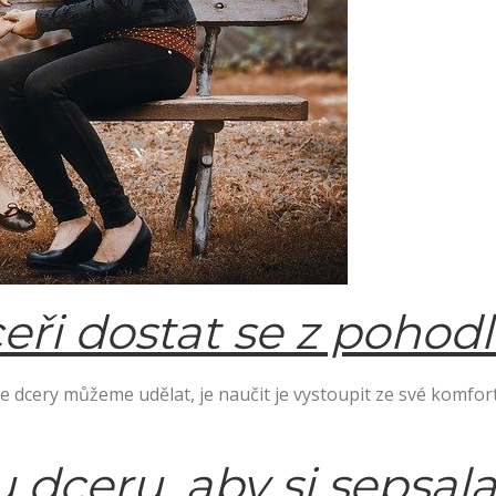
ři dostat se z pohodlí
aše dcery můžeme udělat, je naučit je vystoupit ze své komfo
 dceru, aby si sepsal