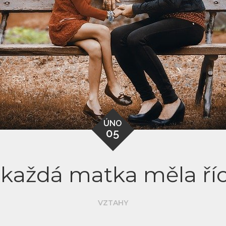
ÚNO
05
by každá matka měla ř
VZTAHY