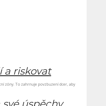
 a riskovat
rtní zóny. To zahrnuje povzbuzení dcer, aby
a své úspěchy