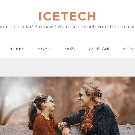
ICETECH
 pomocná ruka? Pak navštivte naši internetovou stránku a po
HOBBY
MOBIL
MUŽI
VZDĚLÁNÍ
VZTA