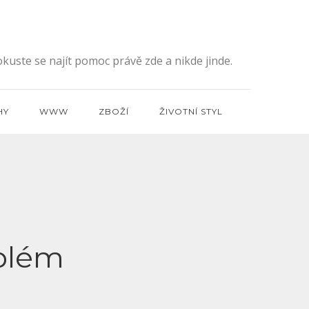
kuste se najít pomoc právě zde a nikde jinde.
HY
WWW
ZBOŽÍ
ŽIVOTNÍ STYL
blém