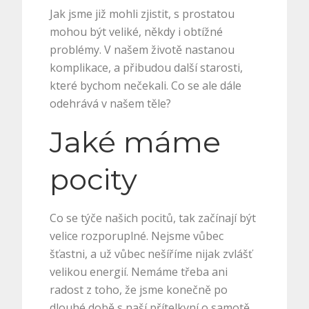
Jak jsme již mohli zjistit, s
prostatou
mohou být veliké, někdy i obtížné
problémy. V našem životě nastanou
komplikace, a přibudou další starosti,
které bychom nečekali. Co se ale dále
odehrává v našem těle?
Jaké máme
pocity
Co se týče našich pocitů, tak začínají být
velice rozporuplné. Nejsme vůbec
šťastni, a už vůbec nešíříme nijak zvlášť
velikou energií. Nemáme třeba ani
radost z toho, že jsme konečně po
dlouhé době s naší přítelkyní o samotě.