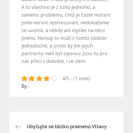
A to všechno je z toho jednoho, a
samého problému, čímž je časté močení.
Jsme nervní, vystresovaní, nedokážeme
se uvolnit, a někdy ani myslet na něco
jiného. Nemají to muži v tomto období
jednoduché, a proto by jim jejich
partnerky měli být oporou. Jsou tu pro
nás přeci v dobrém, i ve zlém.
4/5 - (1 vote)
By :
Navigace
Ubytujte se blízko pramenů Vltavy