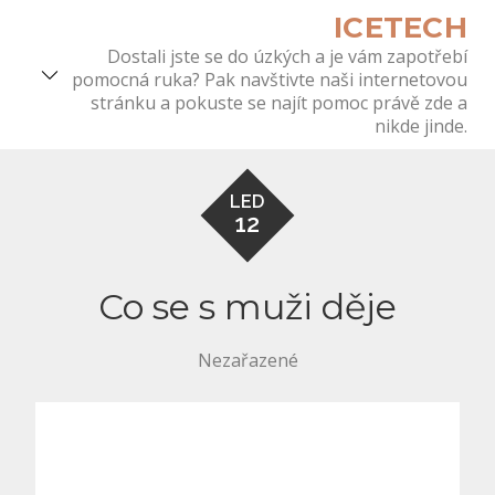
Skip
ICETECH
to
Dostali jste se do úzkých a je vám zapotřebí
content
pomocná ruka? Pak navštivte naši internetovou
stránku a pokuste se najít pomoc právě zde a
nikde jinde.
LED
12
Co se s muži děje
Nezařazené