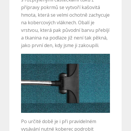
přípravy pokrmů se vytvoří kašovitá
hmota, která se velmi ochotně zachycuje
na kobercových vláknech. Obalí je
vrstvou, která pak původní barvu přebíjí
a tkanina na podlaze již není tak pěkná,
jako první den, kdy jsme ji zakoupili.
Po určité době je i při pravidelném
vysávání nutné koberec podrobit