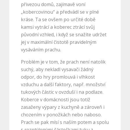
přivezou domů, zajímavě voní
„kobercovinou“ a předvádí se v plné
kráse. Ta se ovšem po určité době
kamsi vytrácí a koberec ztrácí svůj
původní vzhled, i když se snažíte udržet
jej v maximální čistotě pravidelným
vysáváním prachu.
Problém je v tom, že prach není natolik
suchý, aby nekladl vysavači žádný
odpor, do hry promlouvá i vlhkost
vzduchu a další faktory, např. množství
tukových částic v ovzduší i na podlaze.
Koberce v domácnosti jsou totiž
zasaženy výpary z kuchyně a zároveň i
chozením v ponožkách nebo naboso.
Prach se pak mísí s naším potem a spolu
s rozptýlenými částečkami tuku z