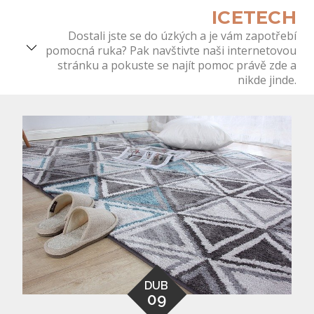
Skip
ICETECH
to
Dostali jste se do úzkých a je vám zapotřebí
content
pomocná ruka? Pak navštivte naši internetovou
stránku a pokuste se najít pomoc právě zde a
nikde jinde.
DUB
09