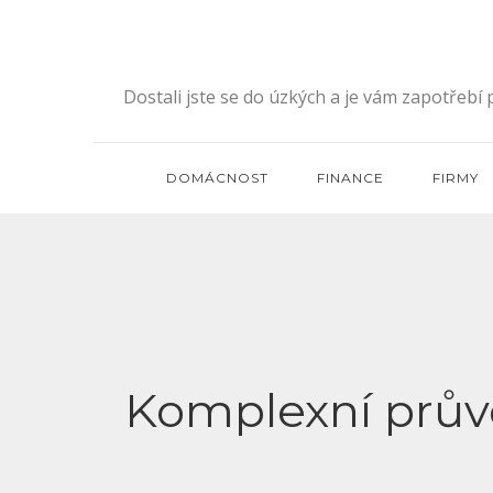
Skip
to
content
Dostali jste se do úzkých a je vám zapotřebí
DOMÁCNOST
FINANCE
FIRMY
Komplexní prů