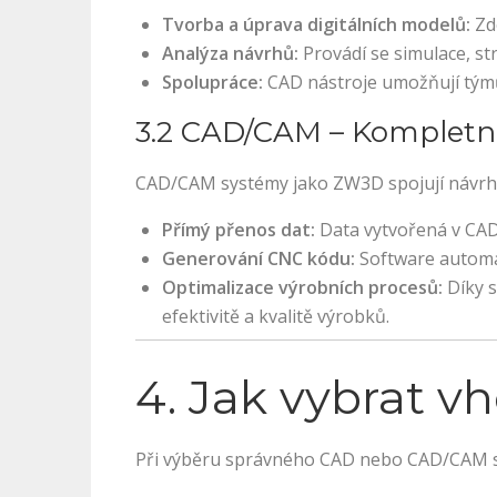
Tvorba a úprava digitálních modelů:
Zde
Analýza návrhů:
Provádí se simulace, st
Spolupráce:
CAD nástroje umožňují týmů
3.2 CAD/CAM – Kompletní
CAD/CAM systémy jako ZW3D spojují návrho
Přímý přenos dat:
Data vytvořená v CAD
Generování CNC kódu:
Software automat
Optimalizace výrobních procesů:
Díky s
efektivitě a kvalitě výrobků.
4. Jak vybrat 
Při výběru správného CAD nebo CAD/CAM sof