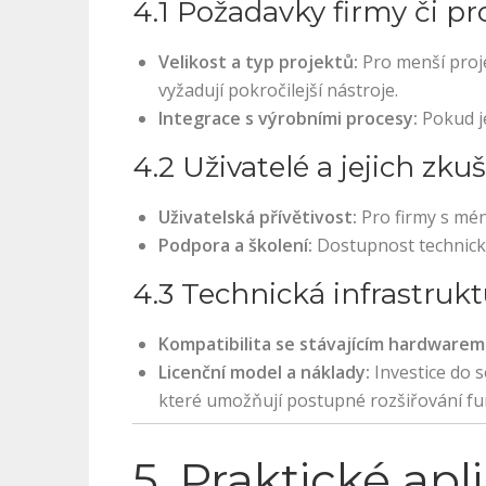
4.1 Požadavky firmy či pr
Velikost a typ projektů:
Pro menší proje
vyžadují pokročilejší nástroje.
Integrace s výrobními procesy:
Pokud j
4.2 Uživatelé a jejich zku
Uživatelská přívětivost:
Pro firmy s mén
Podpora a školení:
Dostupnost technické
4.3 Technická infrastrukt
Kompatibilita se stávajícím hardwarem
Licenční model a náklady:
Investice do s
které umožňují postupné rozšiřování fun
5. Praktické apl