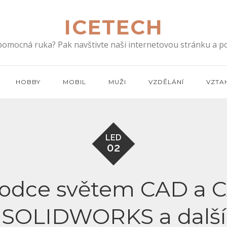
ICETECH
 pomocná ruka? Pak navštivte naši internetovou stránku a po
HOBBY
MOBIL
MUŽI
VZDĚLÁNÍ
VZTA
LED
02
vodce světem CAD a 
SOLIDWORKS a další