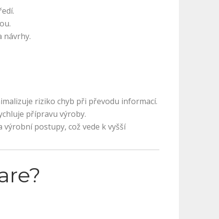
edí.
ou.
a návrhy.
alizuje riziko chyb při převodu informací.
chluje přípravu výroby.
a výrobní postupy, což vede k vyšší
are?