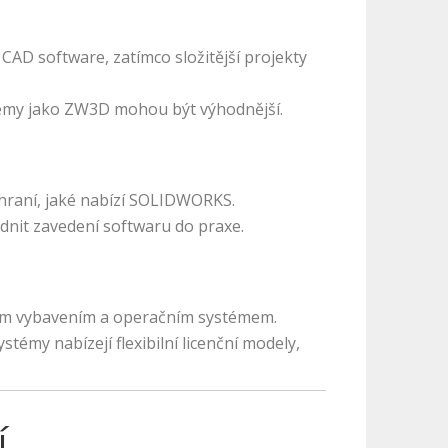
CAD software, zatímco složitější projekty
émy jako ZW3D mohou být výhodnější.
zhraní, jaké nabízí SOLIDWORKS.
nit zavedení softwaru do praxe.
vým vybavením a operačním systémem.
témy nabízejí flexibilní licenční modely,
í