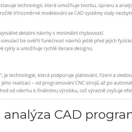
tavuje technologii, která umožňuje tvorbu, úpravu a analýz
očilé třírozměrné modelování se CAD systémy staly nezbytn
tvářet detailní návrhy s minimální chybovostí.
mulací lze ověřit funkčnost návrhů ještě před jejich fyzicko
é cykly a umožňuje rychlé iterace designu.
je technologie, která podporuje plánování, řízení a sledov
 jeho realizaci – od programování CNC strojů až po automat
 od návrhu k finálnímu výrobku, což výrazně zvyšuje efekti
 a analýza CAD progr