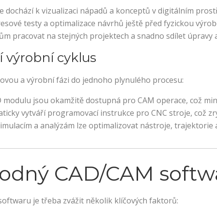
 dochází k vizualizaci nápadů a konceptů v digitálním prostř
resové testy a optimalizace návrhů ještě před fyzickou výrob
m pracovat na stejných projektech a snadno sdílet úpravy 
 výrobní cyklus
vou a výrobní fázi do jednoho plynulého procesu:
 modulu jsou okamžitě dostupná pro CAM operace, což minim
icky vytváří programovací instrukce pro CNC stroje, což zry
imulacím a analýzám lze optimalizovat nástroje, trajektorie 
vhodný CAD/CAM softw
twaru je třeba zvážit několik klíčových faktorů: