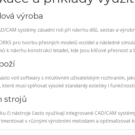
slová výroba
AD/CAM systémy zásadní roli při návrhu dílů, sestav a výrobní
RKS pro tvorbu přesných modelů vozidel a následné simulac
ů k návrhu konstrukcí letadel, kde jsou klíčové přesnost a
boží
asto volí softwary s intuitivním uživatelským rozhraním, j
, které musí splňovat vysoké standardy estetiky i funkčnosti
h strojů
hniku či nástroje často využívají integrované CAD/CAM systém
rimentovat s různými výrobními metodami a optimalizovat 