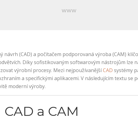
WWW
 návrh (CAD) a počítačem podporovaná výroba (CAM) klíčovou
 odvětvích. Díky sofistikovaným softwarovým nástrojům lze 
lizovat výrobní procesy. Mezi nejpoužívanější
CAD
systémy p
rozhraním a specifickými aplikacemi. V následujícím textu se
vitě moderní výroby.
ta CAD a CAM