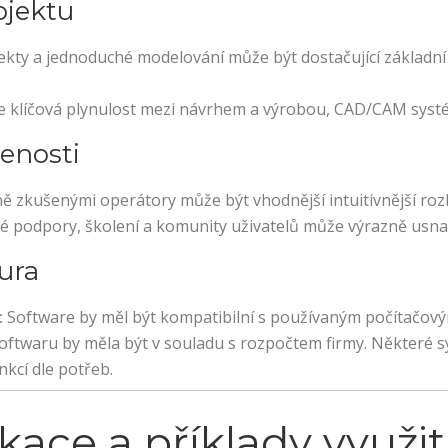
ojektu
kty a jednoduché modelování může být dostačující základní 
e klíčová plynulost mezi návrhem a výrobou, CAD/CAM syst
šenosti
ě zkušenými operátory může být vhodnější intuitivnější ro
 podpory, školení a komunity uživatelů může výrazně usnad
ura
:
Software by měl být kompatibilní s používaným počítačo
oftwaru by měla být v souladu s rozpočtem firmy. Některé sys
kcí dle potřeb.
ikace a příklady využit