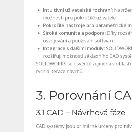
Intuitivní uživatelské rozhraní:
Navržené
možnosti pro pokročilé uživatele.
Pokročilé nástroje pro parametrické m
Široká komunita a podpora:
Díky rozsáh
osvojování a používání softwaru.
Integrace s dalšími moduly:
SOLIDWORKS 
rozšiřují možnosti základního CAD syst
SOLIDWORKS se osvědčil zejména v oblasti s
rychlá iterace návrhů.
3. Porovnání C
3.1 CAD – Návrhová fáze
CAD systémy jsou primárně určeny pro návrh