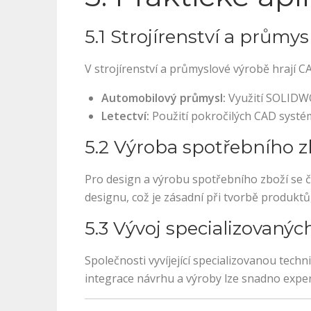
5.1 Strojírenství a průmy
V strojírenství a průmyslové výrobě hrají C
Automobilový průmysl:
Využití SOLIDWO
Letectví:
Použití pokročilých CAD systém
5.2 Výroba spotřebního z
Pro design a výrobu spotřebního zboží se č
designu, což je zásadní při tvorbě produktů
5.3 Vývoj specializovanýc
Společnosti vyvíjející specializovanou tec
integrace návrhu a výroby lze snadno expe