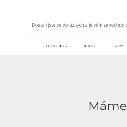
Skip
to
content
Dostali jste se do úzkých a je vám zapotřebí
DOMÁCNOST
FINANCE
FIRMY
Máme p