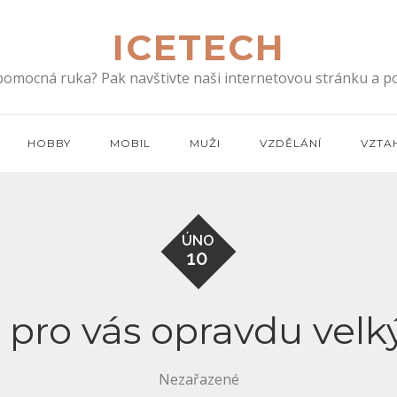
ICETECH
 pomocná ruka? Pak navštivte naši internetovou stránku a po
HOBBY
MOBIL
MUŽI
VZDĚLÁNÍ
VZTA
ÚNO
10
ro vás opravdu velk
Nezařazené