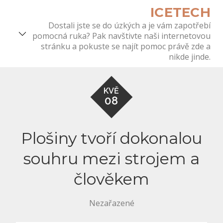
Skip
ICETECH
to
Dostali jste se do úzkých a je vám zapotřebí
content
pomocná ruka? Pak navštivte naši internetovou
stránku a pokuste se najít pomoc právě zde a
nikde jinde.
KVĚ
08
Plošiny tvoří dokonalou
souhru mezi strojem a
člověkem
Nezařazené