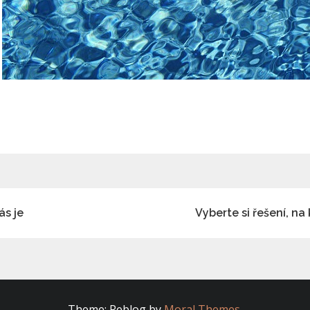
ás je
Vyberte si řešení, n
Theme: Reblog by
Moral Themes
.