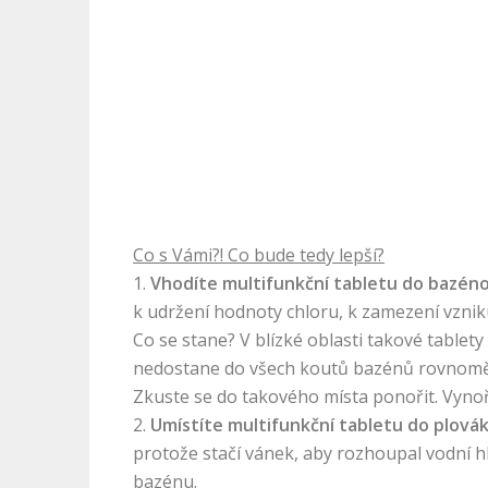
Co s Vámi?! Co bude tedy lepší?
1.
Vhodíte multifunkční tabletu do bazén
k udržení hodnoty chloru, k zamezení vznik
Co se stane? V blízké oblasti takové tablet
nedostane do všech koutů bazénů rovnomě
Zkuste se do takového místa ponořit. Vynoř
2.
Umístíte multifunkční tabletu do plová
protože stačí vánek, aby rozhoupal vodní h
bazénu.