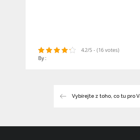
4.2/5 - (16 votes)
By :
Navigace
Vybírejte z toho, co tu pro V
pro
příspěvek