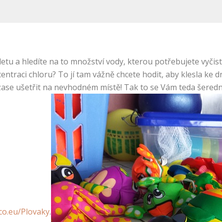
letu a hledíte na to množství vody, kterou potřebujete vyčis
ntraci chloru? To jí tam vážně chcete hodit, aby klesla ke 
l zase ušetřit na nevhodném místě! Tak to se Vám teda šeredn
co.eu/Plovaky
.