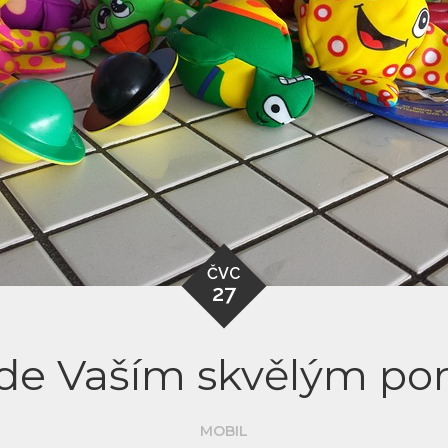
ČVC
27
ude Vaším skvělým p
MOBIL