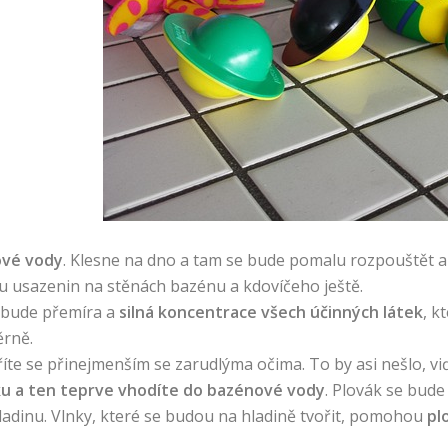
ové vody
. Klesne na dno a tam se bude pomalu rozpouštět a 
u usazenin na stěnách bazénu a kdovíčeho ještě.
y bude přemíra a
silná koncentrace všech účinných látek
, k
rně.
íte se přinejmenším se zarudlýma očima. To by asi nešlo, vi
ku a ten teprve vhodíte do bazénové vody
. Plovák se bude
ladinu. Vlnky, které se budou na hladině tvořit, pomohou
pl