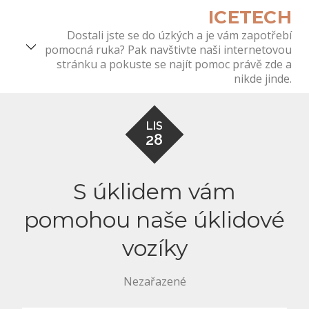
Skip
ICETECH
to
Dostali jste se do úzkých a je vám zapotřebí
content
pomocná ruka? Pak navštivte naši internetovou
stránku a pokuste se najít pomoc právě zde a
nikde jinde.
LIS
28
S úklidem vám
pomohou naše úklidové
vozíky
Nezařazené