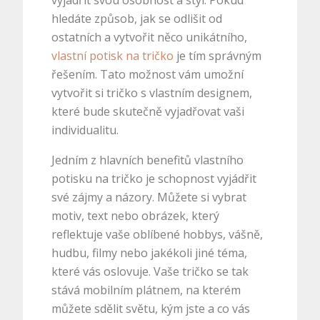
vyjádřit svou osobnost a styl. Pokud
hledáte způsob, jak se odlišit od
ostatních a vytvořit něco unikátního,
vlastní potisk na tričko
je tím správným
řešením. Tato možnost vám umožní
vytvořit si tričko s vlastním designem,
které bude skutečně vyjadřovat vaši
individualitu.
Jedním z hlavních benefitů vlastního
potisku na tričko je schopnost vyjádřit
své zájmy a názory. Můžete si vybrat
motiv, text nebo obrázek, který
reflektuje vaše oblíbené hobbys, vášně,
hudbu, filmy nebo jakékoli jiné téma,
které vás oslovuje. Vaše tričko se tak
stává mobilním plátnem, na kterém
můžete sdělit světu, kým jste a co vás