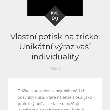
KVĚ
09
Vlastní potisk na tričko:
Unikátní výraz vaší
individuality
FIRMY
Trička jsou jedním z nejoblíbenějších
oděvních kusů, které nejenže slouží jako
praktický oděv, ale také umožňují