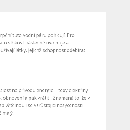
pční tuto vodní páru pohlcují. Pro
ato vlhkost následně uvolňuje a
ívají látky, jejichž schopnost odebírat
lost na přívodu energie – tedy elektřiny
obnovení a pak vrátit). Znamená to, že v
sá většinou i se vzrůstající nasyceností
ě malý.