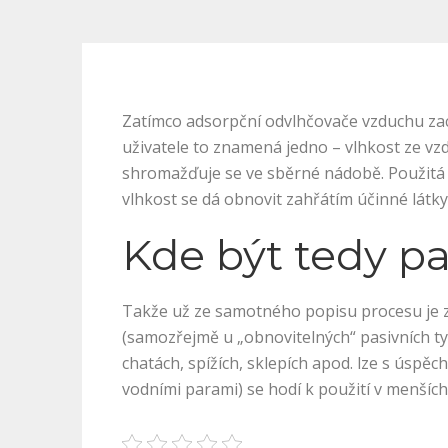
Zatímco adsorpční
odvlhčovače vzduchu
zac
uživatele to znamená jedno – vlhkost ze vz
shromažďuje se ve sběrné nádobě. Použitá n
vlhkost se dá obnovit zahřátím účinné látk
Kde být tedy pa
Takže už ze samotného popisu procesu je zř
(samozřejmě u „obnovitelných“ pasivních t
chatách, spížích, sklepích apod. lze s úspěch
vodními parami) se hodí k použití v menších