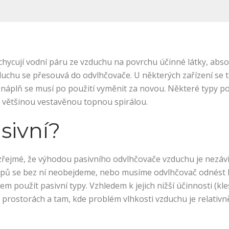
hycují vodní páru ze vzduchu na povrchu účinné látky, absor
duchu se přesouvá do odvlhčovače. U některých zařízení se t
áplň se musí po použití vyměnit za novou. Některé typy použ
y většinou vestavěnou topnou spirálou.
sivní?
ejmé, že výhodou pasivního odvlhčovače vzduchu je nezávis
ypů se bez ní neobejdeme, nebo musíme odvlhčovač odnést k 
em použít pasivní typy. Vzhledem k jejich nižší účinnosti (kle
 prostorách a tam, kde problém vlhkosti vzduchu je relativn