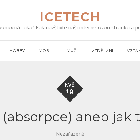
ICETECH
 pomocná ruka? Pak navštivte naši internetovou stránku a po
HOBBY
MOBIL
MUŽI
VZDĚLÁNÍ
VZTA
KVĚ
19
(absorpce) aneb jak 
Nezařazené