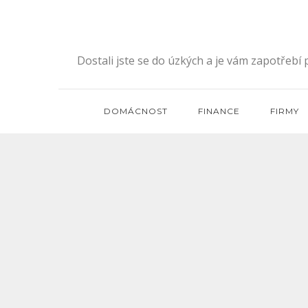
Skip
to
content
Dostali jste se do úzkých a je vám zapotřebí
DOMÁCNOST
FINANCE
FIRMY