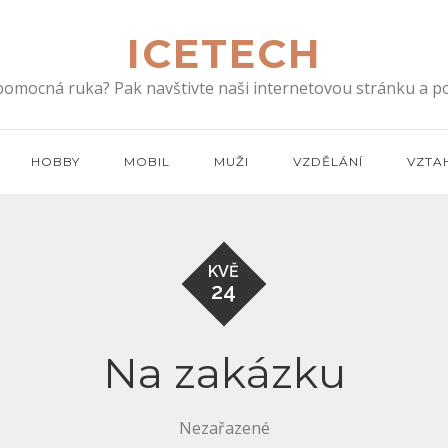
ICETECH
 pomocná ruka? Pak navštivte naši internetovou stránku a po
HOBBY
MOBIL
MUŽI
VZDĚLÁNÍ
VZTA
KVĚ
24
Na zakázku
Nezařazené