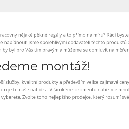
 pracovny nějaké pěkné
regály
a to přímo na míru? Rádi byste
 nabídnout! Jsme spolehlivými dodavateli těchto produktů
gn by byl pro Vás tím pravým a můžeme se domluvit na měření
edeme montáž!
 služby, kvalitní produkty a především velice zajímavé ceny
roto je tu naše nabídka. V širokém sortimentu nabízíme mno
ě vyberete. Zvolte toho nejlepšího prodejce, který rozumí své