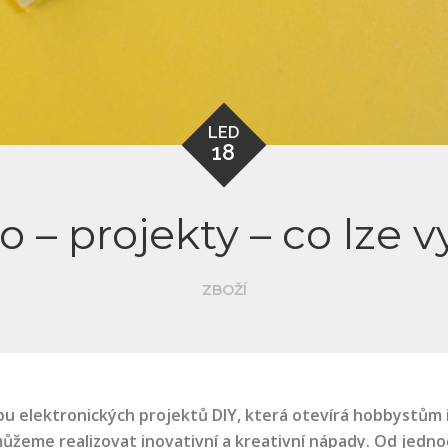
LED
18
 – projekty – co lze v
ZBOŽÍ
rbu elektronických projektů DIY, která otevírá hobbystům
můžeme realizovat inovativní a kreativní nápady. Od jednod