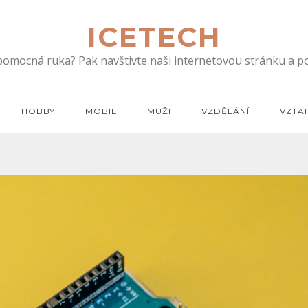
ICETECH
 pomocná ruka? Pak navštivte naši internetovou stránku a po
HOBBY
MOBIL
MUŽI
VZDĚLÁNÍ
VZTA