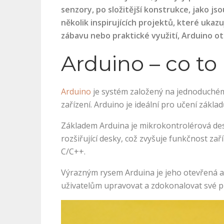
senzory, po složitější konstrukce, jako 
několik inspirujících projektů, které ukaz
zábavu nebo praktické využití, Arduino ote
Arduino – co to
Arduino
je systém založený na jednoduchém
zařízení. Arduino je ideální pro učení zákla
Základem Arduina je mikrokontrolérová desk
rozšiřující desky, což zvyšuje funkčnost 
C/C++.
Výrazným rysem Arduina je jeho otevřená ar
uživatelům upravovat a zdokonalovat své pr