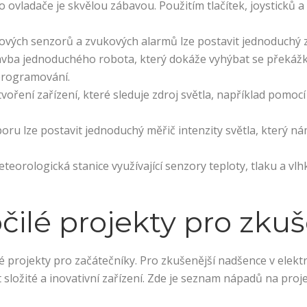
 ovladače je skvělou zábavou. Použitím tlačítek, joysticků a
vých senzorů a zvukových alarmů lze postavit jednoduchý
avba jednoduchého robota, který dokáže vyhýbat se překážk
programování.
ytvoření zařízení, které sleduje zdroj světla, například pomoc
ru lze postavit jednoduchý měřič intenzity světla, který ná
eorologická stanice využívající senzory teploty, tlaku a vlh
čilé projekty pro zkuš
projekty pro začátečníky. Pro zkušenější nadšence v elekt
složité a inovativní zařízení. Zde je seznam nápadů na proj