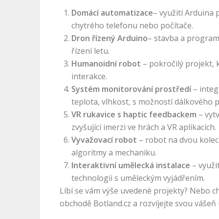
Domácí automatizace
– využití Arduina
chytrého telefonu nebo počítače.
Dron řízený Arduino
– stavba a programo
řízení letu.
Humanoidní robot
– pokročilý projekt,
interakce.
Systém monitorování prostředí
– inte
teplota, vlhkost, s možností dálkového p
VR rukavice s haptic feedbackem
– vyt
zvyšující imerzi ve hrách a VR aplikacích.
Vyvažovací robot
– robot na dvou kolec
algoritmy a mechaniku.
Interaktivní umělecká instalace
– využi
technologii s uměleckým vyjádřením.
Líbí se vám výše uvedené projekty? Nebo ch
obchodě Botland.cz a rozvíjejte svou vášeň 