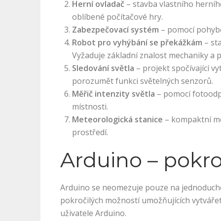
Herní ovladač
– stavba vlastního herního
oblíbené počítačové hry.
Zabezpečovací systém
– pomocí pohybo
Robot pro vyhýbání se překážkám
– st
Vyžaduje základní znalost mechaniky a 
Sledování světla
– projekt spočívající v
porozumět funkci světelných senzorů.
Měřič intenzity světla
– pomocí fotoodpo
místnosti.
Meteorologická stanice
– kompaktní met
prostředí.
Arduino – pokro
Arduino se neomezuje pouze na jednoduché 
pokročilých možností umožňujících vytvářet 
uživatele Arduino.