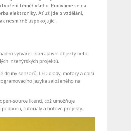
vytvoření téměř všeho. Podíváme se na
ba elektroniky. Ať už jde o vzdělání,
tak nesmírně uspokojující.
adno vytvářet interaktivní objekty nebo
ilých inženýrských projektů.
é druhy senzorů, LED diody, motory a další
 programovacího jazyka založeného na
 open-source licencí, což umožňuje
 podporu, tutoriály a hotové projekty.