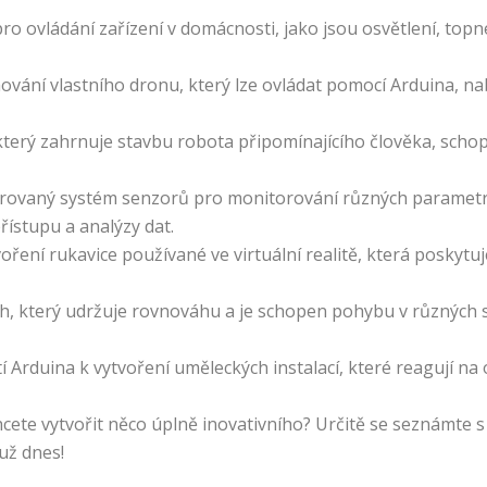
 pro ovládání zařízení v domácnosti, jako jsou osvětlení, t
vání vlastního dronu, který lze ovládat pomocí Arduina, nabí
 který zahrnuje stavbu robota připomínajícího člověka, sch
grovaný systém senzorů pro monitorování různých parametrů 
řístupu a analýzy dat.
voření rukavice používané ve virtuální realitě, která poskyt
h, který udržuje rovnováhu a je schopen pohybu v různých sm
tí Arduina k vytvoření uměleckých instalací, které reagují na o
cete vytvořit něco úplně inovativního? Určitě se seznámte 
už dnes!