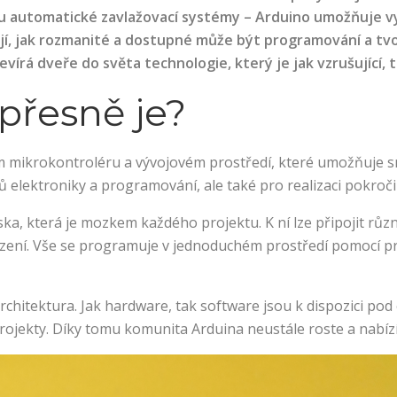
jsou automatické zavlažovací systémy – Arduino umožňuje 
ují, jak rozmanité a dostupné může být programování a tvor
vírá dveře do světa technologie, který je jak vzrušující, 
 přesně je?
 mikrokontroléru a vývojovém prostředí, které umožňuje sn
dů elektroniky a programování, ale také pro realizaci pokroč
a, která je mozkem každého projektu. K ní lze připojit různ
zařízení. Vše se programuje v jednoduchém prostředí pomocí
chitektura. Jak hardware, tak software jsou k dispozici pod
ojekty. Díky tomu komunita Arduina neustále roste a nabízí