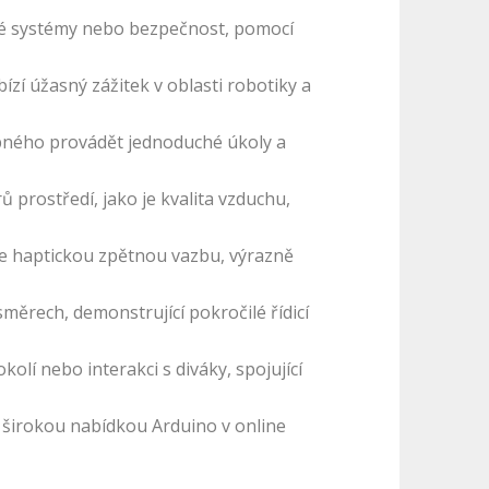
opné systémy nebo bezpečnost, pomocí
zí úžasný zážitek v oblasti robotiky a
opného provádět jednoduché úkoly a
prostředí, jako je kvalita vzduchu,
uje haptickou zpětnou vazbu, výrazně
ěrech, demonstrující pokročilé řídicí
kolí nebo interakci s diváky, spojující
s širokou nabídkou Arduino v online