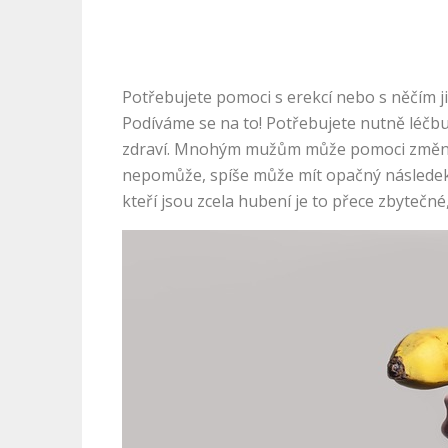
Potřebujete pomoci s erekcí nebo s něčím j
Podíváme se na to! Potřebujete nutně léčbu
zdraví. Mnohým mužům může pomoci změna ži
nepomůže, spíše může mít opačný následek, 
kteří jsou zcela hubení je to přece zbytečn