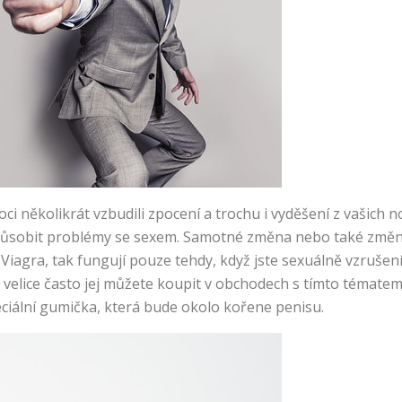
oci několikrát vzbudili zpocení a trochu i vyděšení z vašic
ůsobit problémy se sexem. Samotné změna nebo také změny 
ad Viagra, tak fungují pouze tehdy, když jste sexuálně vzruše
 velice často jej můžete koupit v obchodech s tímto tématem
eciální gumička, která bude okolo kořene penisu.