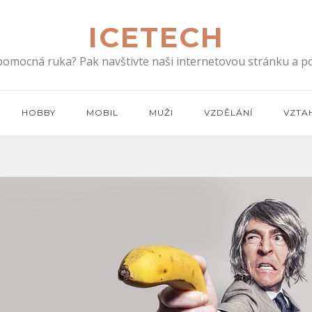
ICETECH
 pomocná ruka? Pak navštivte naši internetovou stránku a po
HOBBY
MOBIL
MUŽI
VZDĚLÁNÍ
VZTA