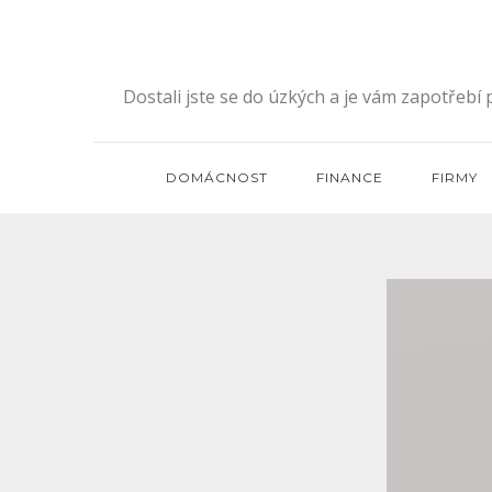
Skip
to
content
Dostali jste se do úzkých a je vám zapotřebí
DOMÁCNOST
FINANCE
FIRMY