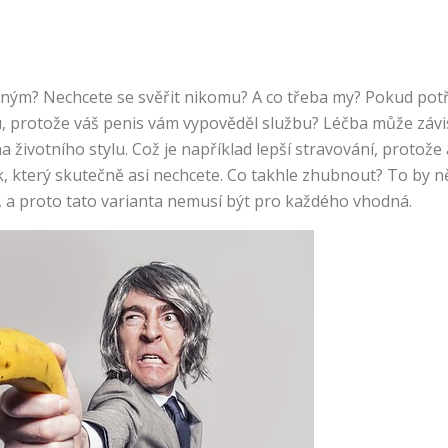
iným? Nechcete se svěřit nikomu? A co třeba my? Pokud potř
, protože váš penis vám vypověděl službu? Léčba může závis
votního stylu. Což je například lepší stravování, protože
který skutečně asi nechcete. Co takhle zhubnout? To by ně
é, a proto tato varianta nemusí být pro každého vhodná.