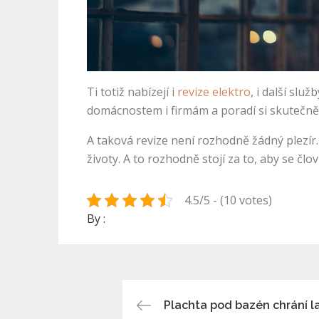
Ti totiž nabízejí i
revize elektro
, i další slu
domácnostem i firmám a poradí si skutečně 
A taková revize není rozhodně žádný plezír. 
životy. A to rozhodně stojí za to, aby se člov
4.5/5 - (10 votes)
By :
Navigace
Plachta pod bazén chrání 