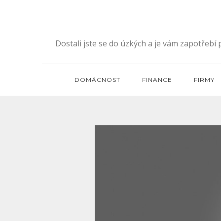
Skip
to
content
Dostali jste se do úzkých a je vám zapotřebí
DOMÁCNOST
FINANCE
FIRMY