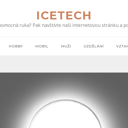
ICETECH
 pomocná ruka? Pak navštivte naši internetovou stránku a po
HOBBY
MOBIL
MUŽI
VZDĚLÁNÍ
VZTA