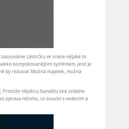
u zasouváme zástrčku ve snaze nějaké to
ž daleko komplikovanějším systémem. Jenž je
odně by riskoval. Možná majetek, možná
t. Protože nějakou banalitu sice zvládne
ebo oprava něčeho, co souvisí s vedením a