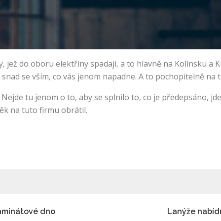
žby, jež do oboru elektřiny spadají, a to hlavně na Kolínsku a
snad se vším, co vás jenom napadne. A to pochopitelně na té
Nejde tu jenom o to, aby se splnilo to, co je předepsáno, jd
ěk na tuto firmu obrátil.
laminátové dno
Lanýže nabídn