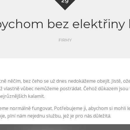
29
ychom bez elektřiny 
FIRMY
tně něčím, bez čeho se už dnes nedokážeme obejít. Jistě, ožel
 už vlastně vůbec nemůžeme postrádat. Čehož důkazem jsou tře
jrůznějších kalamit.
e normálně fungovat. Potřebujeme ji, abychom si mohli leckd
je, plní nám nejednu službu, jež je pro nás důležitá.