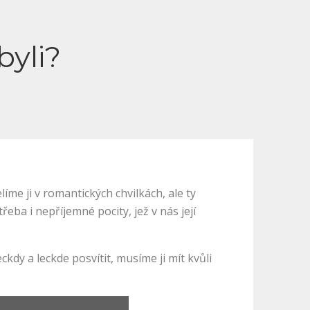
byli?
íme ji v romantických chvilkách, ale ty
ba i nepříjemné pocity, jež v nás její
y a leckde posvítit, musíme ji mít kvůli