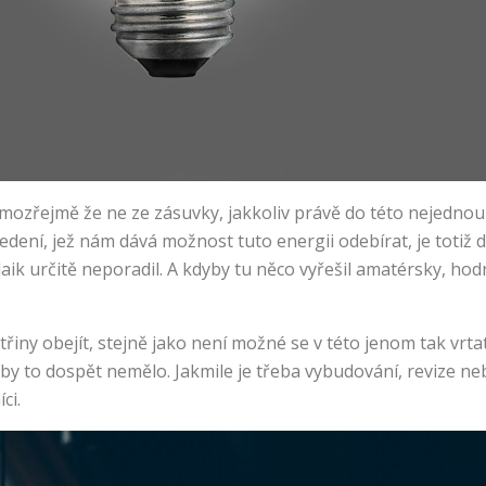
amozřejmě že ne ze zásuvky, jakkoliv právě do této nejedno
é vedení, jež nám dává možnost tuto energii odebírat, je toti
laik určitě neporadil. A kdyby tu něco vyřešil amatérsky, h
třiny obejít, stejně jako není možné se v této jenom tak vrta
 by to dospět nemělo. Jakmile je třeba vybudování, revize n
ci.