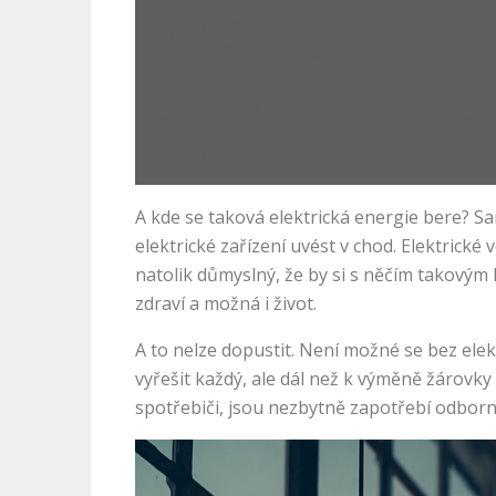
A kde se taková elektrická energie bere? S
elektrické zařízení uvést v chod. Elektrick
natolik důmyslný, že by si s něčím takovým 
zdraví a možná i život.
A to nelze dopustit. Není možné se bez elek
vyřešit každý, ale dál než k výměně žárovky
spotřebiči, jsou nezbytně zapotřebí odborní