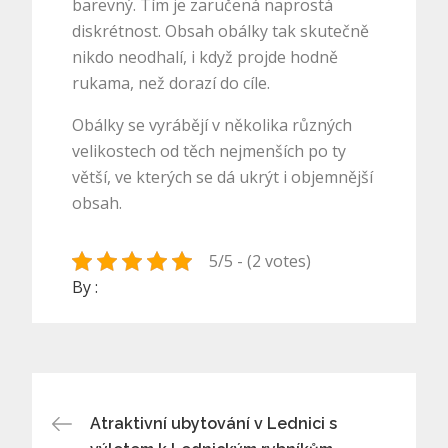
barevný. Tím je zaručená naprostá
diskrétnost. Obsah obálky tak skutečně
nikdo neodhalí, i když projde hodně
rukama, než dorazí do cíle.
Obálky se vyrábějí v několika různých
velikostech od těch nejmenších po ty
větší, ve kterých se dá ukrýt i objemnější
obsah.
5/5 - (2 votes)
By :
Navigace
Atraktivní ubytování v Lednici s