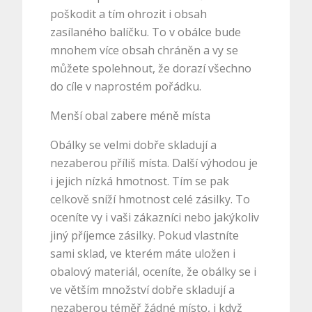
poškodit a tím ohrozit i obsah
zasílaného balíčku. To v obálce bude
mnohem více obsah chráněn a vy se
můžete spolehnout, že dorazí všechno
do cíle v naprostém pořádku.
Menší obal zabere méně místa
Obálky se velmi dobře skladují a
nezaberou příliš místa. Další výhodou je
i jejich nízká hmotnost. Tím se pak
celkově sníží hmotnost celé zásilky. To
oceníte vy i vaši zákazníci nebo jakýkoliv
jiný příjemce zásilky. Pokud vlastníte
sami sklad, ve kterém máte uložen i
obalový materiál, oceníte, že obálky se i
ve větším množství dobře skladují a
nezaberou téměř žádné místo, i když