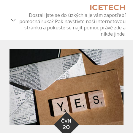
Skip
ICETECH
to
Dostali jste se do úzkých a je vám zapotřebí
content
pomocná ruka? Pak navštivte naši internetovou
stránku a pokuste se najít pomoc právě zde a
nikde jinde.
ČVN
20