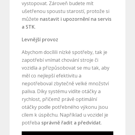
vystopovat. Zároveň budete mít
ušetřenou spoustu starostí, protože si
můžete
nastavit i upozornění na servis
a STK
.
Levnější provoz
Abychom docílili nízké spotřeby, tak je
zapotřebí vnímat chování stroje či
vozidla a přizpůsobovat se mu tak, aby
měl co nejlepší efektivitu a
nepotřeboval zbytečně velké množství
paliva. Díky systému vidíte otáčky a
rychlost, přičemž právě optimální
otáčky podle potřebného výkonu jsou
cílem k úspěchu. Například u vozidel je
potřeba
správně řadit a předvídat
.