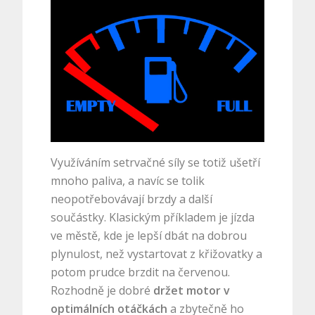
Využíváním setrvačné síly se totiž ušetří
mnoho paliva, a navíc se tolik
neopotřebovávají brzdy a další
součástky. Klasickým příkladem je jízda
ve městě, kde je lepší dbát na dobrou
plynulost, než vystartovat z křižovatky a
potom prudce brzdit na červenou.
Rozhodně je dobré
držet motor v
optimálních otáčkách
a zbytečně ho