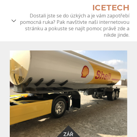
Skip
ICETECH
to
Dostali jste se do úzkých a je vám zapotřebí
content
pomocná ruka? Pak navštivte naši internetovou
stránku a pokuste se najít pomoc právě zde a
nikde jinde.
ZÁŘ