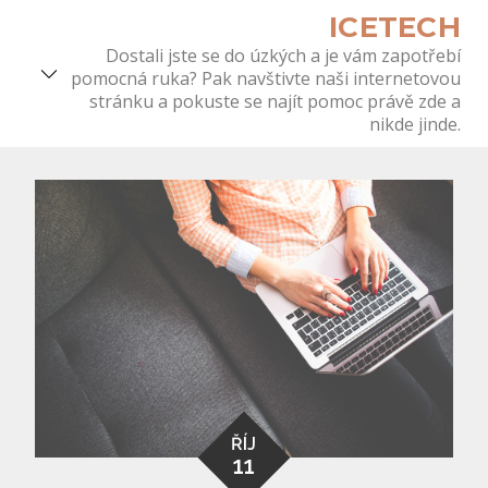
Skip
ICETECH
to
Dostali jste se do úzkých a je vám zapotřebí
content
pomocná ruka? Pak navštivte naši internetovou
stránku a pokuste se najít pomoc právě zde a
nikde jinde.
ŘÍJ
11