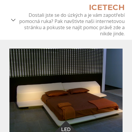
Skip
ICETECH
to
Dostali jste se do úzkých a je vám zapotřebí
content
pomocná ruka? Pak navštivte naši internetovou
stránku a pokuste se najít pomoc právě zde a
nikde jinde.
LED