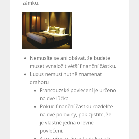
zámku.
Nemusíte se ani obávat, že budete
muset vynaložit větší finanční částku.
Luxus nemusí nutně znamenat
drahotu.
Francouzské povlečení je určeno
na dvě lůžka.
Pokud finanční částku rozdělíte
na dvě poloviny, pak zjistíte, že
je vlastně jedná o
levné
povlečení
.
A to i přesto, že je to dokonalý