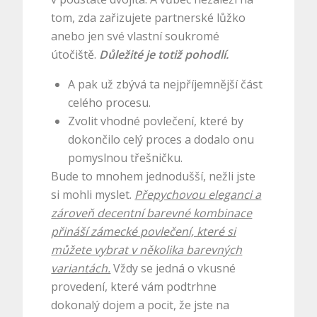
tom, zda zařizujete partnerské lůžko
anebo jen své vlastní soukromé
útočiště.
Důležité je totiž pohodlí.
A pak už zbývá ta nejpříjemnější část
celého procesu.
Zvolit vhodné
povlečení
, které by
dokončilo celý proces a dodalo onu
pomyslnou třešničku.
Bude to mnohem jednodušší, nežli jste
si mohli myslet.
Přepychovou eleganci a
zároveň decentní barevné kombinace
přináší zámecké povlečení, které si
můžete vybrat v několika barevných
variantách.
Vždy se jedná o vkusné
provedení, které vám podtrhne
dokonalý dojem a pocit, že jste na