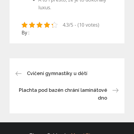
luxus.
4.3/5 - (10 votes)
By :
Navigace
Cvičení gymnastiky u dětí
pro
Plachta pod bazén chrání laminátové
dno
příspěvek