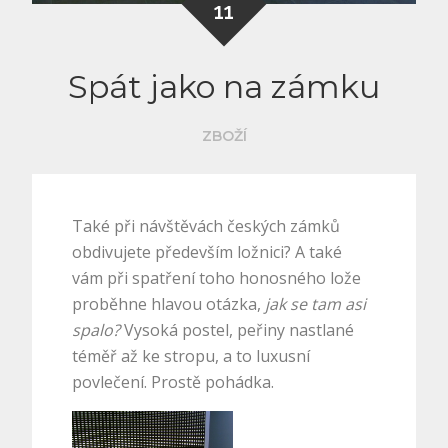
11
Spát jako na zámku
ZBOŽÍ
Také při návštěvách českých zámků
obdivujete především ložnici? A také
vám při spatření toho honosného lože
proběhne hlavou otázka,
jak se tam asi
spalo?
Vysoká postel, peřiny nastlané
téměř až ke stropu, a to
luxusní
povlečení
. Prostě pohádka.