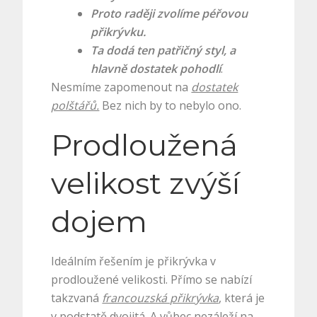
Proto raději zvolíme péřovou
přikrývku.
Ta dodá ten patřičný styl, a
hlavně dostatek pohodlí
.
Nesmíme zapomenout na
dostatek
polštářů.
Bez nich by to nebylo ono.
Prodloužená
velikost zvýší
dojem
Ideálním řešením je přikrývka v
prodloužené velikosti. Přímo se nabízí
takzvaná
francouzská přikrývka
, která je
v podstatě dvojitá. A vůbec nezáleží na