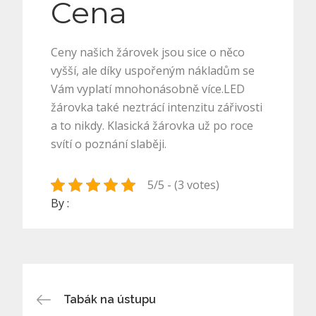
Cena
Ceny našich žárovek jsou sice o něco
vyšší, ale díky uspořeným nákladům se
Vám vyplatí mnohonásobně více.LED
žárovka také neztrácí intenzitu zářivosti
a to nikdy. Klasická žárovka už po roce
svítí o poznání slaběji.
5/5 - (3 votes)
By :
Navigace
Tabák na ústupu