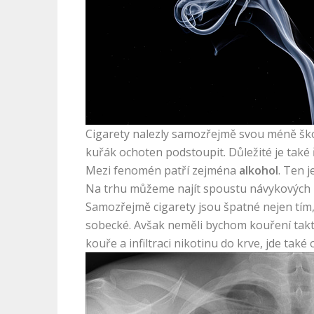
Cigarety nalezly samozřejmě svou méně šk
kuřák ochoten podstoupit. Důležité je také ř
Mezi fenomén patří zejména
alkohol
. Ten 
Na trhu můžeme najít spoustu návykových l
Samozřejmě cigarety jsou špatné nejen tím, 
sobecké. Avšak neměli bychom kouření takto
kouře a infiltraci nikotinu do krve, jde také