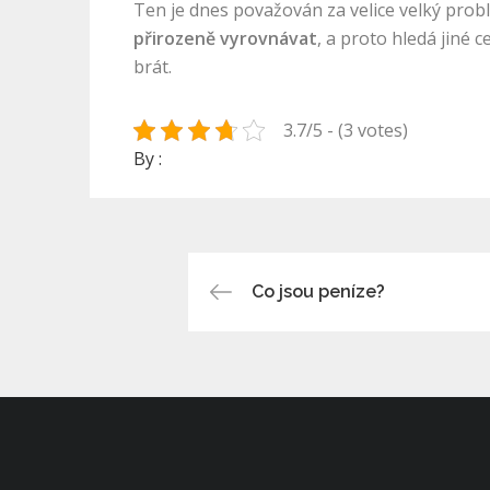
Ten je dnes považován za velice velký prob
přirozeně vyrovnávat
, a proto hledá jiné
brát.
3.7/5 - (3 votes)
By :
Navigace
Co jsou peníze?
pro
příspěvek