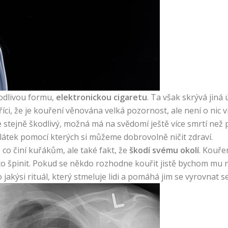
odlivou formu,
elektronickou cigaretu
. Ta však skrývá jiná 
íci, že je kouření věnována velká pozornost, ale není o nic ví
je stejně škodlivý, možná má na svědomí ještě více smrtí než 
átek pomocí kterých si můžeme dobrovolně ničit zdraví.
co činí kuřákům, ale také fakt, že
škodí svému okolí
. Kouře
 špinit. Pokud se někdo rozhodne kouřit jistě bychom mu ne
 o jakýsi rituál, který stmeluje lidi a pomáhá jim se vyrovnat s