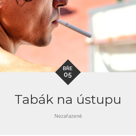
BŘE
05
Tabák na ústupu
Nezařazené