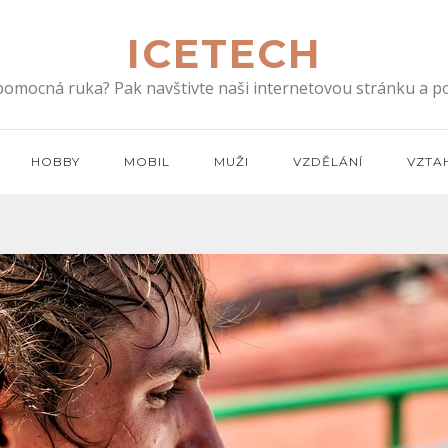
ICETECH
 pomocná ruka? Pak navštivte naši internetovou stránku a po
HOBBY
MOBIL
MUŽI
VZDĚLÁNÍ
VZTA