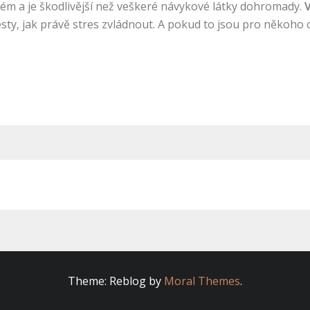
lém a je škodlivější než veškeré návykové látky dohromady.
V
 cesty, jak právě stres zvládnout. A pokud to jsou pro něko
Theme: Reblog by
Moral Themes
.