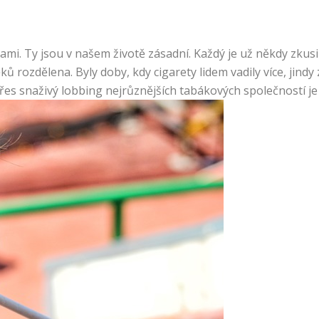
tami. Ty jsou v našem životě zásadní. Každý je už někdy zkusil
ů rozdělena. Byly doby, kdy cigarety lidem vadily více, jind
 přes snaživý lobbing nejrůznějších tabákových společností j