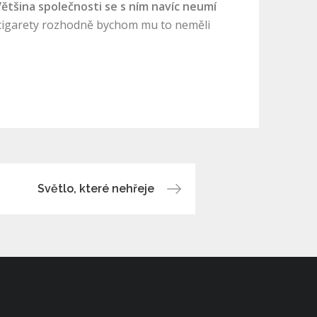
ětšina společnosti se s ním navíc neumí
ho cigarety rozhodně bychom mu to neměli
Světlo, které nehřeje