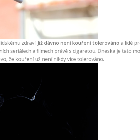
lidskému zdraví.
Již dávno není kouření tolerováno
a lidé p
zních seriálech a filmech právě s cigaretou. Dneska je tato m
o, že kouření už není nikdy více tolerováno.