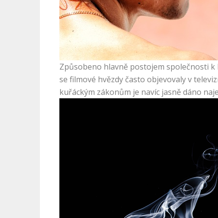
Způsobeno hlavně postojem společnosti k 
se filmové hvězdy často objevovaly v televi
kuřáckým zákonům je navíc jasně dáno najev