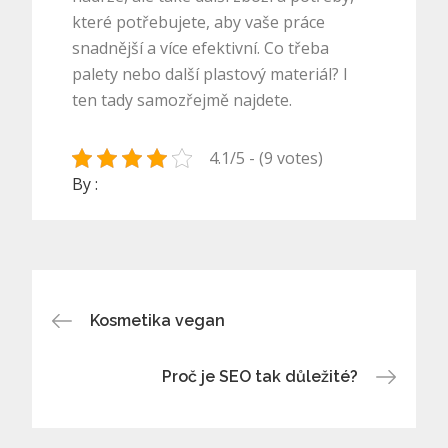
které potřebujete, aby vaše práce
snadnější a více efektivní. Co třeba
palety nebo další plastový materiál? I
ten tady samozřejmě najdete.
4.1/5 - (9 votes)
By :
Navigace
Kosmetika vegan
pro
Proč je SEO tak důležité?
příspěvek