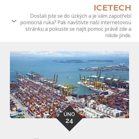
Skip
ICETECH
to
Dostali jste se do úzkých a je vám zapotřebí
content
pomocná ruka? Pak navštivte naši internetovou
stránku a pokuste se najít pomoc právě zde a
nikde jinde.
ÚNO
24