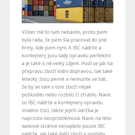
Vůbec mě to tam nebavilo, proto jsem
byla ráda, že jsem šla pracovat do jiné
firmy, kde jsem nyní. A IBC nádrže a
kontejnery jsou tady opravdu perfektní
a je také o ně velký zájem. Hodí se jak na
přepravu zboží lodní dopravou, tak také
letecky. Jsou pevné a nemusíte se bát,
že by se vám v tom zboží nějak
poškodilo nebo rozbilo či ztratilo. Navíc
se IBC nádrže a kontejnery opravdu
snadno čistí, takže jejich údržba je
naprosto bezproblémová. Navíc na této
webové stránce nenajdete pouze IBC
nádrže, ale také další zboží a potřeby,