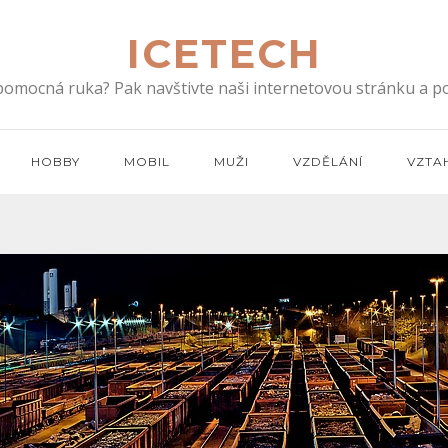
ICETECH
 pomocná ruka? Pak navštivte naši internetovou stránku a po
HOBBY
MOBIL
MUŽI
VZDĚLÁNÍ
VZTA