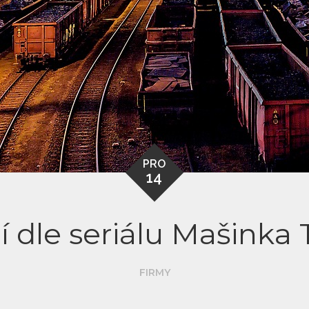
PRO
14
bí dle seriálu Mašinka
FIRMY