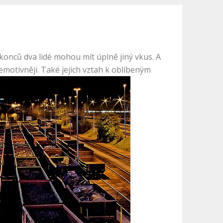
ckonců dva lidé mohou mít úplně jiný vkus. A
o emotivněji. Také jejich vztah k oblíbeným