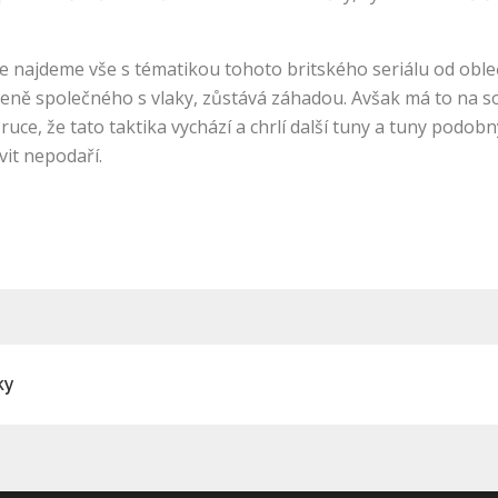
de najdeme vše s tématikou tohoto britského seriálu od oble
áleně společného s vlaky, zůstává záhadou. Avšak má to na s
u ruce, že tato taktika vychází a chrlí další tuny a tuny podo
vit nepodaří.
ky