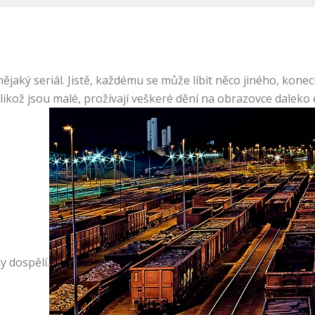
ějaký seriál. Jistě, každému se může líbit něco jiného, kone
a jelikož jsou malé, prožívají veškeré dění na obrazovce dalek
y dospělí.