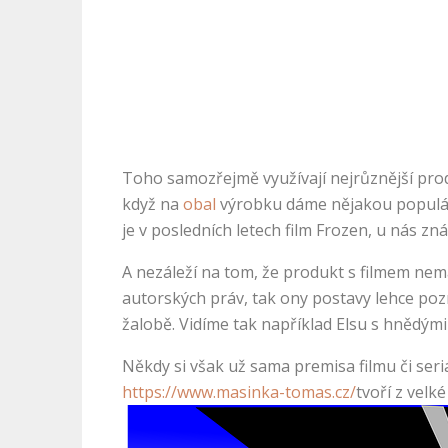
Toho samozřejmě využívají nejrůznější prodej
když na
obal
výrobku dáme nějakou populárn
je v posledních letech film Frozen, u nás z
A nezáleží na tom, že produkt s filmem nemá
autorských práv, tak ony postavy lehce poz
žalobě. Vidíme tak například Elsu s hnědými
Někdy si však už sama premisa filmu či seri
https://www.masinka-tomas.cz/
tvoří z velk