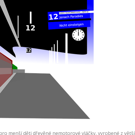
ro menší děti dřevěné nemotorové vláčky, vyrobené z většíc