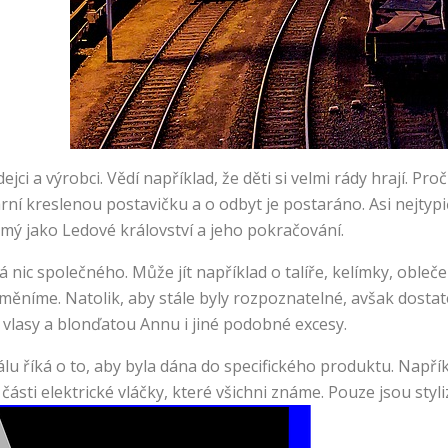
ci a výrobci. Vědí například, že děti si velmi rády hrají. Pro
í kreslenou postavičku a o odbyt je postaráno. Asi nejtyp
námý jako Ledové království a jeho pokračování.
 nic společného. Může jít například o talíře, kelímky, obleč
měníme. Natolik, aby stále byly rozpoznatelné, avšak dosta
 vlasy a blonďatou Annu i jiné podobné excesy.
álu říká o to, aby byla dána do specifického produktu. Napří
é části elektrické vláčky, které všichni známe. Pouze jsou st