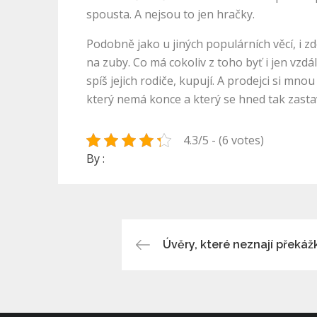
spousta. A nejsou to jen hračky.
Podobně jako u jiných populárních věcí, i z
na zuby. Co má cokoliv z toho byť i jen vzd
spíš jejich rodiče, kupují. A prodejci si mno
který nemá konce a který se hned tak zasta
4.3/5 - (6 votes)
By :
Navigace
Úvěry, které neznají překáž
pro