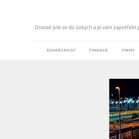
Skip
to
content
Dostali jste se do úzkých a je vám zapotřebí
DOMÁCNOST
FINANCE
FIRMY