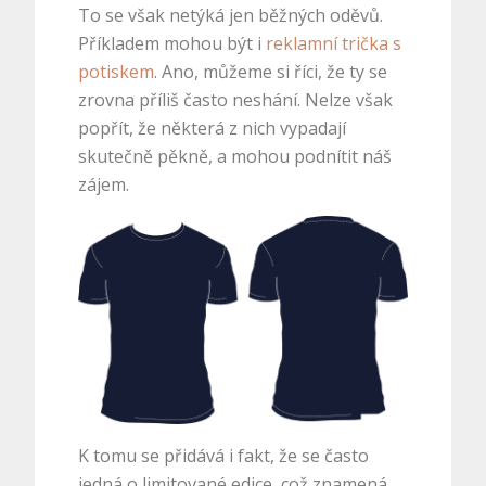
To se však netýká jen běžných oděvů.
Příkladem mohou být i
reklamní trička s
potiskem
. Ano, můžeme si říci, že ty se
zrovna příliš často neshání. Nelze však
popřít, že některá z nich vypadají
skutečně pěkně, a mohou podnítit náš
zájem.
K tomu se přidává i fakt, že se často
jedná o limitované edice, což znamená,