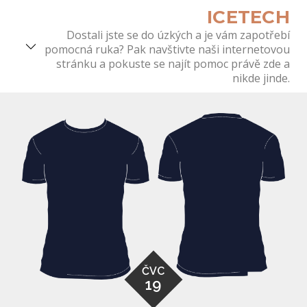
Skip
ICETECH
to
Dostali jste se do úzkých a je vám zapotřebí
content
pomocná ruka? Pak navštivte naši internetovou
stránku a pokuste se najít pomoc právě zde a
nikde jinde.
ČVC
19