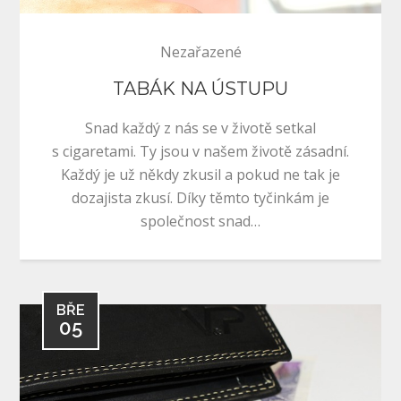
Nezařazené
TABÁK NA ÚSTUPU
Snad každý z nás se v životě setkal
s cigaretami. Ty jsou v našem životě zásadní.
Každý je už někdy zkusil a pokud ne tak je
dozajista zkusí. Díky těmto tyčinkám je
společnost snad…
BŘE
05