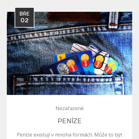
BŘE
02
Nezařazené
PENÍZE
Peníze existují v mnoha formách. Může to být