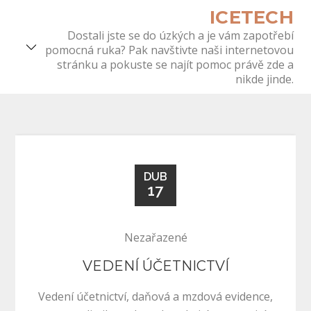
Skip
ICETECH
to
Dostali jste se do úzkých a je vám zapotřebí
content
pomocná ruka? Pak navštivte naši internetovou
stránku a pokuste se najít pomoc právě zde a
nikde jinde.
DUB
17
Nezařazené
VEDENÍ ÚČETNICTVÍ
Vedení účetnictví, daňová a mzdová evidence,