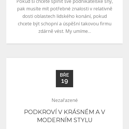
Pokud si chcete splnit své podnikatelské sny,
pak musíte mít potřebné znalosti v relativně
dosti oblastech lidského konání, pokud
chcete být schopní a úspěšní takovou firmu
zdárně vést. My umíme…
BŘE
19
Nezařazené
PODKROVÍ V KRÁSNÉM A V
MODERNÍM STYLU