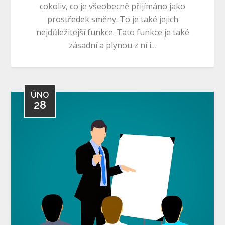
cokoliv, co je všeobecně přijímáno jako
prostředek směny. To je také jejich
nejdůležitejší funkce. Tato funkce je také
zásadní a plynou z ní i…
ÚNO
28