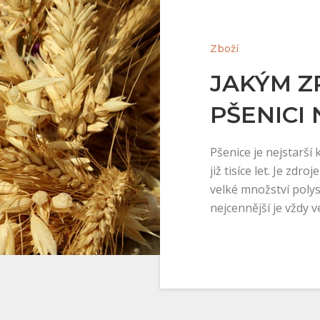
Zboží
JAKÝM Z
PŠENICI 
Pšenice je nejstarší 
již tisíce let. Je zd
velké množství polys
nejcennější je vždy 