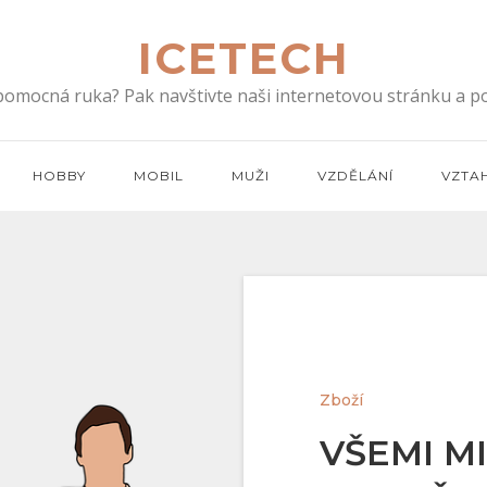
ICETECH
 pomocná ruka? Pak navštivte naši internetovou stránku a po
HOBBY
MOBIL
MUŽI
VZDĚLÁNÍ
VZTA
Zboží
VŠEMI M