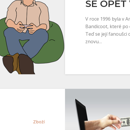
SE OPĚT 
V roce 1996 byla v 
Bandicoot, které po 
Teď se její fanoušci 
znovu…
Zboží