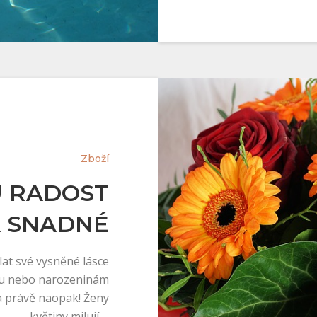
Zboží
 RADOST
K SNADNÉ
lat své vysněné lásce
tku nebo narozeninám
Ba právě naopak! Ženy
květiny milují.…