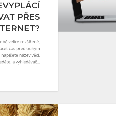
EVYPLÁCÍ
AT PŘES
NTERNET?
obě velice rozšířené,
rácet čas předlouhým
 napíšete název věci,
edáte, a vyhledávač…