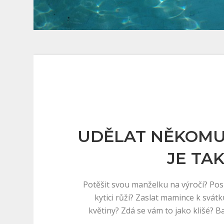
UDĚLAT NĚKOMU
JE TA
Potěšit svou manželku na výročí? Pos
kytici růží? Zaslat mamince k svá
květiny? Zdá se vám to jako klišé? 