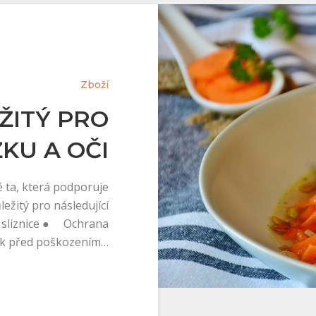
Zboží
EŽITÝ PRO
KU A OČI
ě ta, která podporuje
ežitý pro následující
 sliznice ● Ochrana
ěk před poškozením…