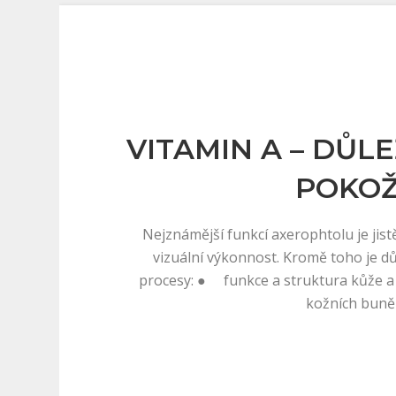
VITAMIN A – DŮL
POKOŽ
Nejznámější funkcí axerophtolu je jist
vizuální výkonnost. Kromě toho je důl
procesy: ● funkce a struktura kůže a
kožních bun