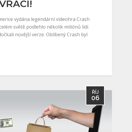
VRACÍ!
Americe vydána legendární videohra Crash
celém světě podlehlo několik miliónů lidí.
dočkali novější verze. Oblíbený Crash byl
ŘÍJ
06