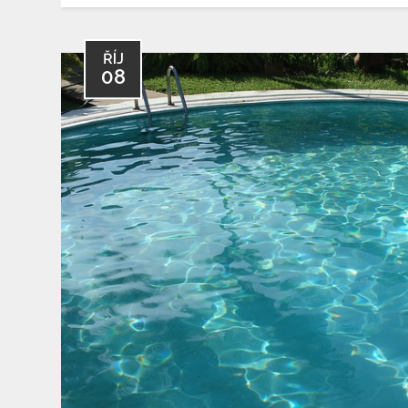
ŘÍJ
08