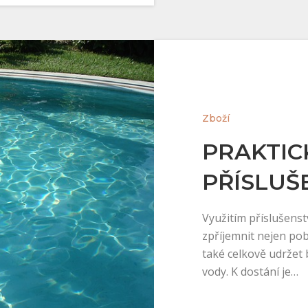
Zboží
PRAKTIC
PŘÍSLUŠ
Využitím příslušens
zpříjemnit nejen pob
také celkově udržet b
vody. K dostání je…