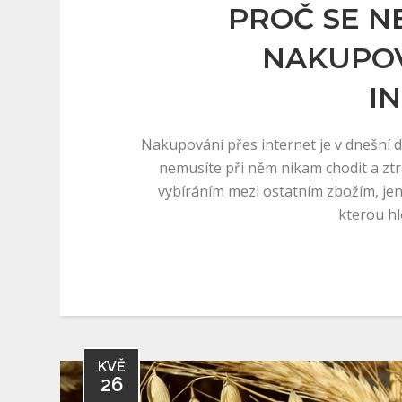
PROČ SE N
NAKUPOV
I
Nakupování přes internet je v dnešní d
nemusíte při něm nikam chodit a zt
vybíráním mezi ostatním zbožím, jen
kterou hl
KVĚ
26