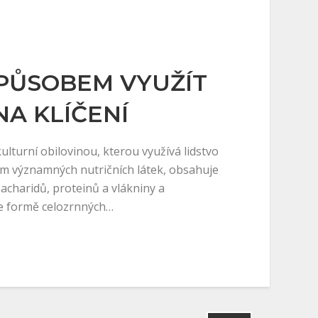
PŮSOBEM VYUŽÍT
NA KLÍČENÍ
kulturní obilovinou, kterou využívá lidstvo
rojem významných nutričních látek, obsahuje
acharidů, proteinů a vlákniny a
ve formě celozrnných…