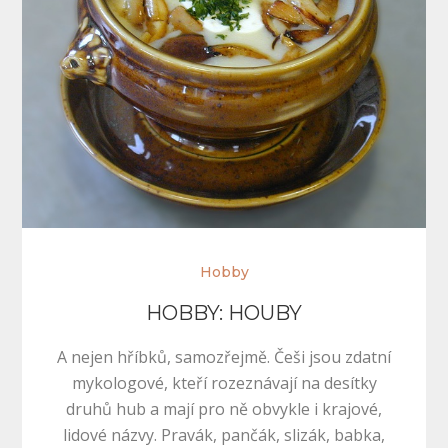
Hobby
HOBBY: HOUBY
A nejen hříbků, samozřejmě. Češi jsou zdatní
mykologové, kteří rozeznávají na desítky
druhů hub a mají pro ně obvykle i krajové,
lidové názvy. Pravák, pančák, slizák, babka,