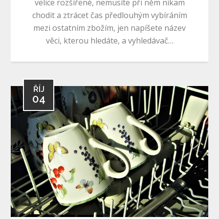
velice rozšířené, nemusíte při něm nikam
chodit a ztrácet čas předlouhým vybíráním
mezi ostatním zbožím, jen napíšete název
věci, kterou hledáte, a vyhledávač…
ŘÍJ
04