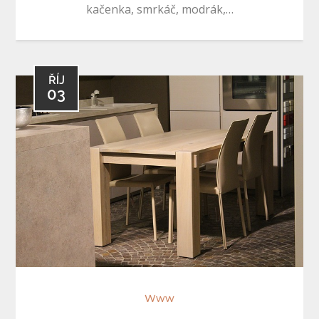
kačenka, smrkáč, modrák,…
ŘÍJ
03
Www