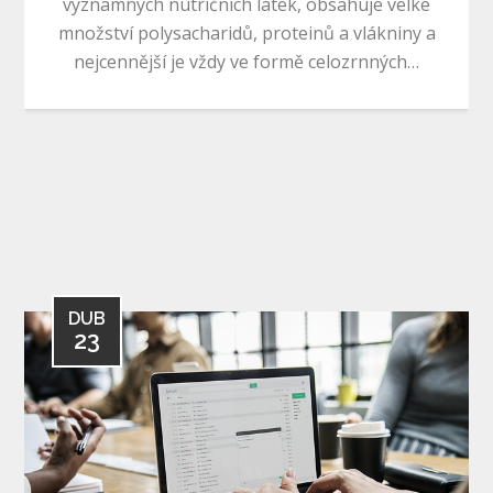
významných nutričních látek, obsahuje velké
množství polysacharidů, proteinů a vlákniny a
nejcennější je vždy ve formě celozrnných…
DUB
23