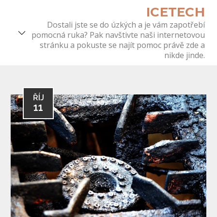
Skip
ICETECH
to
Dostali jste se do úzkých a je vám zapotřebí
content
pomocná ruka? Pak navštivte naši internetovou
stránku a pokuste se najít pomoc právě zde a
nikde jinde.
ŘÍJ
11