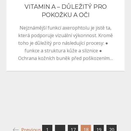
VITAMIN A – DŮLEŽITÝ PRO
POKOŽKU A OČI
Nejznámější funkcí axerophtolu je jistě ta,
která podporuje vizuální výkonnost. Kromě
toho je důležitý pro následující procesy: ●
funkce a struktura kůže a sliznice ●
Ochrana kožních buněk před poškozením…
1
…
17
18
19
20
Previous